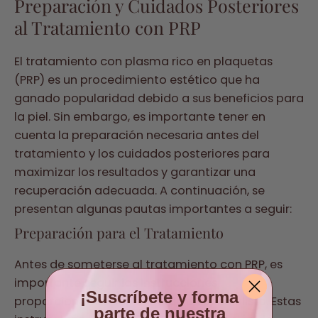
Preparación y Cuidados Posteriores
al Tratamiento con PRP
El tratamiento con plasma rico en plaquetas
(PRP) es un procedimiento estético que ha
ganado popularidad debido a sus beneficios para
la piel. Sin embargo, es importante tener en
cuenta la preparación necesaria antes del
tratamiento y los cuidados posteriores para
maximizar los resultados y garantizar una
recuperación adecuada. A continuación, se
presentan algunas pautas importantes a seguir:
Preparación para el Tratamiento
Antes de someterse al tratamiento con PRP, es
importante seguir las instrucciones
¡Suscríbete y forma
proporcionadas por su médico especialista. Estas
parte de nuestra