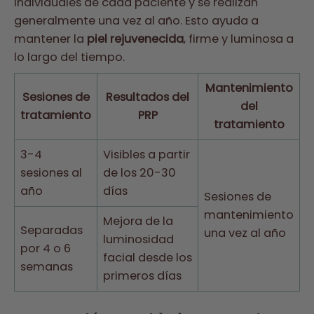
individuales de cada paciente y se realizan
generalmente una vez al año. Esto ayuda a
mantener la
piel rejuvenecida
, firme y luminosa a
lo largo del tiempo.
Mantenimiento
Sesiones de
Resultados del
del
tratamiento
PRP
tratamiento
3-4
Visibles a partir
sesiones al
de los 20-30
año
días
Sesiones de
mantenimiento
Mejora de la
Separadas
una vez al año
luminosidad
por 4 o 6
facial desde los
semanas
primeros días