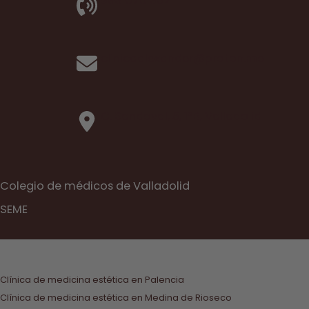
983 070 352
clinicaalexander@proton.me
C. Sandoval, 5, 1ºB, Valladolid
Colegio de médicos de Valladolid
SEME
Clínica de medicina estética en Palencia
Clínica de medicina estética en Medina de Rioseco