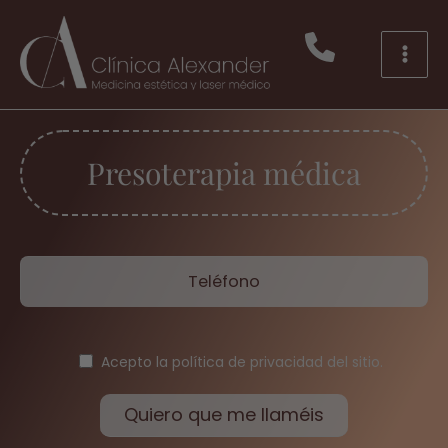
Ir
al
contenido
Mai
Men
Presoterapia médica
Acepto la
política de privacidad del sitio.