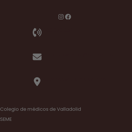
Instagram
Facebook
983 070 352
clinicaalexander@proton.me
C. Sandoval, 5, 1ºB, Valladolid
Colegio de médicos de Valladolid
SEME