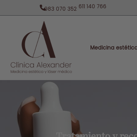
Ir
611 140 766
983 070 352
al
contenido
Medicina estétic
Tratamiento y reco