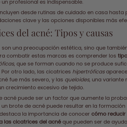
e un profesional es indispensable.
ncluyen desde rutinas de cuidado en casa hasta
ciones clave y las opciones disponibles más efect
ces del acné: Tipos y causas
lo son una preocupación estética, sino que tambié
para combatir estas marcas es comprender los
tip
óficas
, que se forman cuando no se produce sufici
Por otro lado, las cicatrices
hipertróficas
aparecen
cné fue más severo, y las
queloides
, una variante
un crecimiento excesivo de tejido.
e acné puede ser un factor que aumente la probabi
 un brote de acné puede resultar en la formación d
al destaca la importancia de conocer
cómo reducir 
 las cicatrices del acné
que pueden ser de ayuda