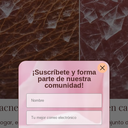
¡Suscríbete y forma
parte de nuestra
comunidad!
nombre
l acne: Métodos y cuidados en c
Email
l hogar, es indispensable implementar un conjunto 