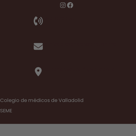
Instagram
Facebook
983 070 352
clinicaalexander@proton.me
C. Sandoval, 5, 1ºB, Valladolid
Colegio de médicos de Valladolid
SEME