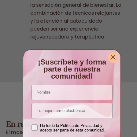
la sensación general de bienestar. La
combinación de técnicas relajantes
y la atención al autocuidado
pueden ser una experiencia
rejuvenecedora y terapéutica.
¡Suscríbete y forma
parte de nuestra
comunidad!
nombre
Email
En resumen
He leído la Política de Privacidad y
acepto ser parte de esta comunidad.
El masaje facial es una práctica que no solo