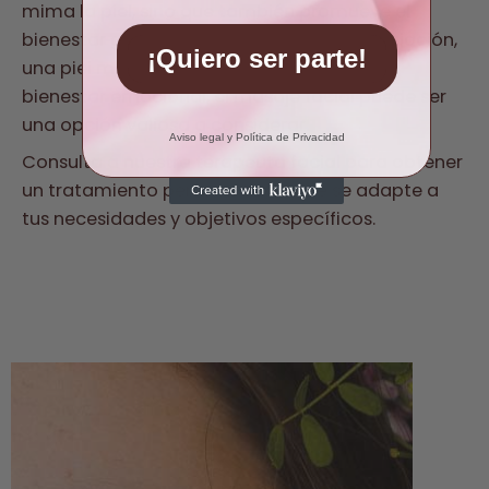
mima la piel, sino que también promueve el
bienestar general. Ya sea que busques relajación,
¡Quiero ser parte!
una piel más saludable o una mejora en tu
bienestar emocional, el masaje facial puede ser
una opción valiosa a considerar.
Aviso legal y Política de Privacidad
Consulta a nuestra terapeuta facial para obtener
un tratamiento personalizado que se adapte a
tus necesidades y objetivos específicos.