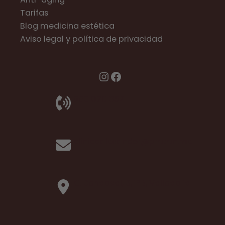
Tarifas
Blog medicina estética
Aviso legal y política de privacidad
Instagram
Facebook
983 070 352
clinicaalexander@proton.me
C. Sandoval, 5, 1ºB, Valladolid