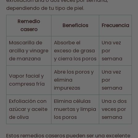
exfoliación una o dos veces por semana,
dependiendo de tu tipo de piel.
Remedio
Beneficios
Frecuencia
casero
Mascarilla de
Absorbe el
Una vez
arcilla y vinagre
exceso de grasa
por
de manzana
y cierra los poros
semana
Abre los poros y
Una vez
Vapor facial y
elimina
por
compresa fría
impurezas
semana
Exfoliación con
Elimina células
Una o dos
azúcar y aceite
muertas y limpia
veces por
de oliva
los poros
semana
Estos remedios caseros pueden ser una excelente