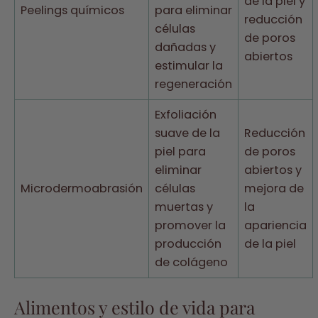
de la piel y
Peelings químicos
para eliminar
reducción
células
de poros
dañadas y
abiertos
estimular la
regeneración
Exfoliación
suave de la
Reducción
piel para
de poros
eliminar
abiertos y
Microdermoabrasión
células
mejora de
muertas y
la
promover la
apariencia
producción
de la piel
de colágeno
Alimentos y estilo de vida para